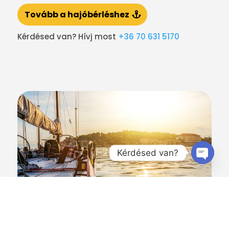
Tovább a hajóbérléshez
Kérdésed van? Hívj most
+36 70 631 5170
Kérdésed van?
Open
chaty