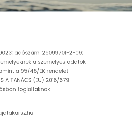
029023; adószám: 26099701-2-09;
emélyeknek a személyes adatok
lamint a 95/46/EK rendelet
 ÉS A TANÁCS (EU) 2016/679
atásban foglaltaknak
jotakarsz.hu