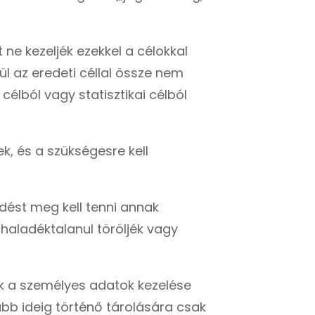
 ne kezeljék ezekkel a célokkal
 az eredeti céllal össze nem
élból vagy statisztikai célból
k, és a szükségesre kell
dést meg kell tenni annak
haladéktalanul töröljék vagy
sak a személyes adatok kezelése
abb ideig történő tárolására csak