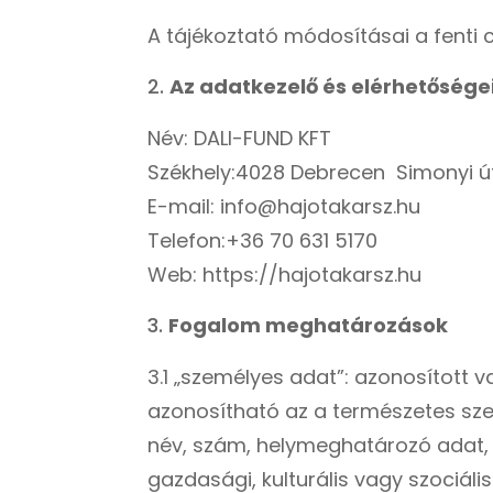
A tájékoztató módosításai a fenti c
Az adatkezelő és elérhetősége
Név: DALI-FUND KFT
Székhely:4028 Debrecen Simonyi ú
E-mail: info@hajotakarsz.hu
Telefon:
+36 70 631 5170
Web:
https://hajotakarsz.hu
Fogalom meghatározások
3.1 „személyes adat”: azonosított 
azonosítható az a természetes sze
név, szám, helymeghatározó adat, on
gazdasági, kulturális vagy szociá