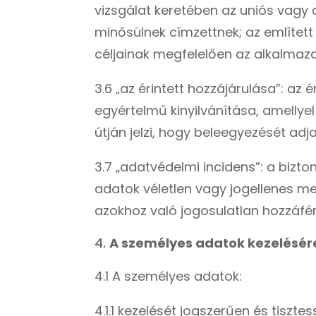
vizsgálat keretében az uniós vagy
minősülnek címzettnek; az említett 
céljainak megfelelően az alkalma
3.6 „az érintett hozzájárulása”: az
egyértelmű kinyilvánítása, amellyel
útján jelzi, hogy beleegyezését adj
3.7 „adatvédelmi incidens”: a bizt
adatok véletlen vagy jogellenes me
azokhoz való jogosulatlan hozzáfé
A személyes adatok kezelésér
4.1 A személyes adatok:
4.1.1 kezelését jogszerűen és tiszt