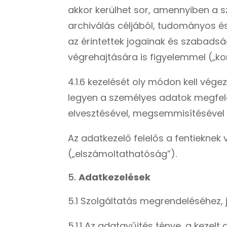
akkor kerülhet sor, amennyiben a 
archiválás céljából, tudományos és 
az érintettek jogainak és szabadsá
végrehajtására is figyelemmel („ko
4.1.6 kezelését oly módon kell vég
legyen a személyes adatok megfelel
elvesztésével, megsemmisítésével v
Az adatkezelő felelős a fentieknek
(„elszámoltathatóság”).
Adatkezelések
5.1 Szolgáltatás megrendeléséhez,
5.1.1 Az adatgyűjtés ténye, a kezelt