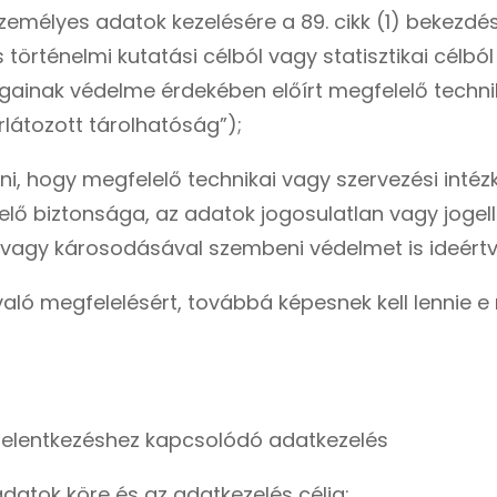
személyes adatok kezelésére a 89. cikk (1) bekezd
történelmi kutatási célból vagy statisztikai célból
gainak védelme érdekében előírt megfelelő techni
rlátozott tárolhatóság”);
ezni, hogy megfelelő technikai vagy szervezési int
ő biztonsága, az adatok jogosulatlan vagy jogelle
agy károsodásával szembeni védelmet is ideértve (
 való megfelelésért, továbbá képesnek kell lennie 
 jelentkezéshez kapcsolódó adatkezelés
 adatok köre és az adatkezelés célja: