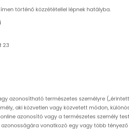
ímen történő közzététellel lépnek hatályba.
i
t 23
vagy azonosítható természetes személyre („érintet
mély, aki közvetlen vagy közvetett módon, különö
line azonosító vagy a természetes személy testi, fi
lis azonosságára vonatkozó egy vagy több tényező