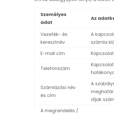
Személyes
Az adatke
adat
Vezeték- és
A kapcsol
keresztnév
számla ki
E-mail cím
Kapcsolat
Kapcsolat
Telefonszám
hatékonya
A szabály
Számlázási név
meghatáro
és cím
díjak szá
A megrendelés /