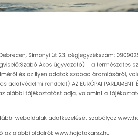
 Debrecen, Simonyi út 23. cégjegyzékszám: 0909
ségviselő:Szabó Ákos ügyvezető)
a természetes sz
lméről és az ilyen adatok szabad áramlásáról, va
lános adatvédelmi rendelet) AZ EURÓPAI PARLAMENT
t az alábbi tájékoztatást adja, valamint a tájékozt
 alábbi weboldalak adatkezelését szabályoz
www.ha
ő az alábbi oldalról: www.hajotakarsz.hu