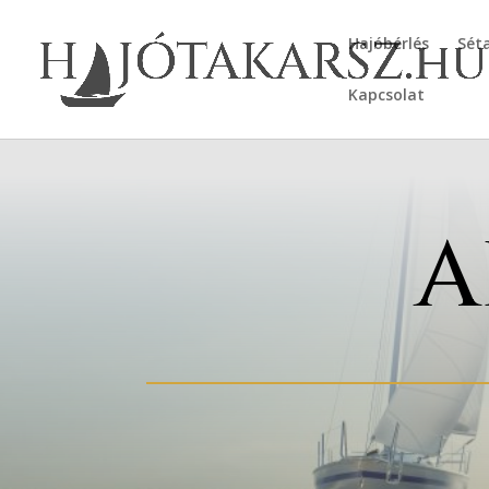
Hajóbérlés
Sét
Kapcsolat
A