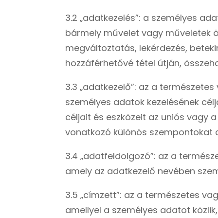
3.2 „adatkezelés”: a személyes a
bármely művelet vagy műveletek öss
megváltoztatás, lekérdezés, beteki
hozzáférhetővé tétel útján, összeh
3.3 „adatkezelő”: az a természetes
személyes adatok kezelésének célj
céljait és eszközeit az uniós vagy 
vonatkozó különös szempontokat az
3.4 „adatfeldolgozó”: az a termész
amely az adatkezelő nevében szem
3.5 „címzett”: az a természetes va
amellyel a személyes adatot közlik