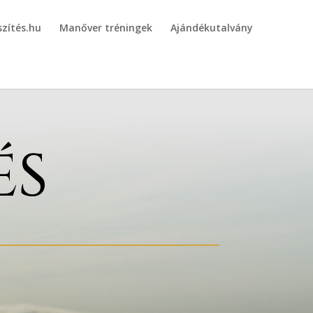
szítés.hu
Manőver tréningek
Ajándékutalvány
ÉS