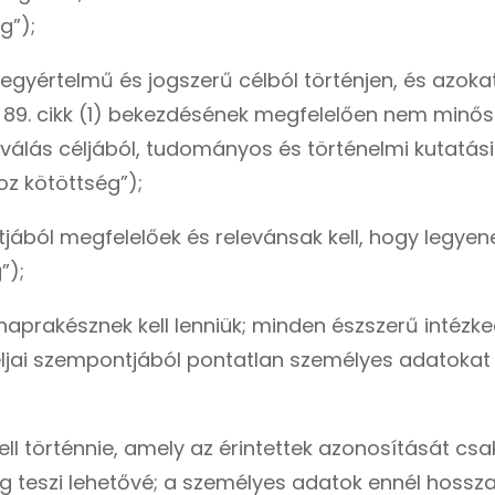
g”);
egyértelmű és jogszerű célból történjen, és azokat
9. cikk (1) bekezdésének megfelelően nem minősül
álás céljából, tudományos és történelmi kutatási c
oz kötöttség”);
tjából megfelelőek és relevánsak kell, hogy legyene
”);
naprakésznek kell lenniük; minden észszerű intézke
ljai szempontjából pontatlan személyes adatokat 
ell történnie, amely az érintettek azonosítását c
ig teszi lehetővé; a személyes adatok ennél hossz