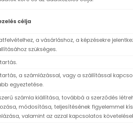
zelés célja
atfelvételhez, a vásárláshoz, a képzésekre jelentk
állításához szükséges.
tartás.
tartás, a számlázással, vagy a szállítással kapcs
bb egyeztetése.
szerű számla kiállítása, továbbá a szerződés létr
zása, módosítása, teljesítésének figyelemmel kí
mlázása, valamint az azzal kapcsolatos követelése