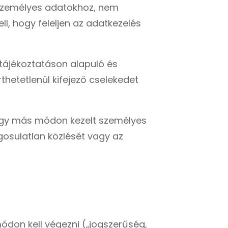
 személyes adatokhoz, nem
ll, hogy feleljen az adatkezelés
ő tájékoztatáson alapuló és
rthetetlenül kifejező cselekedet
 vagy más módon kezelt személyes
gosulatlan közlését vagy az
módon kell végezni („jogszerűség,