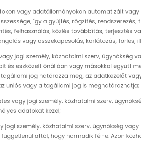
datokon vagy adatállományokon automatizált vag
zessége, így a gyűjtés, rögzítés, rendszerezés, t
ntés, felhasználás, közlés továbbítás, terjesztés
angolás vagy összekapcsolás, korlátozás, törlés, 
 vagy jogi személy, közhatalmi szerv, ügynökség 
ait és eszközeit önállóan vagy másokkal együtt m
a tagállami jog határozza meg, az adatkezelőt vagy
 uniós vagy a tagállami jog is meghatározhatja;
etes vagy jogi személy, közhatalmi szerv, ügynök
élyes adatokat kezel;
gy jogi személy, közhatalmi szerv, ügynökség vagy
, függetlenül attól, hogy harmadik fél-e. Azon köz