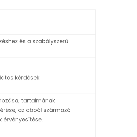
ezéshez és a szabályszerű
olatos kérdések
ehozása, tartalmának
sérése, az abból származó
k érvényesítése.