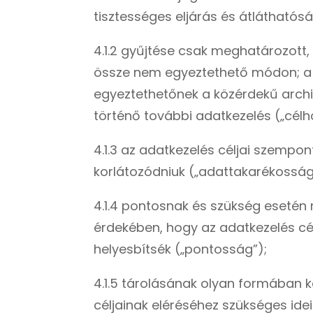
tisztességes eljárás és átláthatósá
4.1.2 gyűjtése csak meghatározott, 
össze nem egyeztethető módon; a 8
egyeztethetőnek a közérdekű archiv
történő további adatkezelés („célh
4.1.3 az adatkezelés céljai szempon
korlátozódniuk („adattakarékosság
4.1.4 pontosnak és szükség esetén 
érdekében, hogy az adatkezelés cé
helyesbítsék („pontosság”);
4.1.5 tárolásának olyan formában k
céljainak eléréséhez szükséges ide