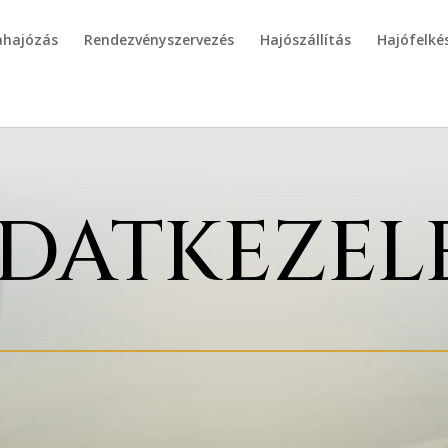
ahajózás
Rendezvényszervezés
Hajószállítás
Hajófelké
DATKEZEL