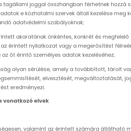
 a tagállami joggal összhangban férhetnek hozzá
adatok e közhatalmi szervek általi kezelése meg ke
zandó adatvédelmi szabályoknak;
 érintett akaratának önkéntes, konkrét és megfelel
 az érintett nyilatkozat vagy a megerősítést félreé
a az őt érintő személyes adatok kezeléséhez;
onság olyan sérülése, amely a továbbított, tárolt
gsemmisítését, elvesztését, megváltoztatását, jo
rést eredményezi.
e vonatkozó elvek
ességesen, valamint az érintett számára átlátható 