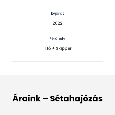
Évjárat
2022
Férőhely
11 fő + Skipper
Áraink – Sétahajózás