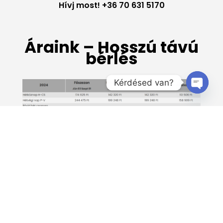
Hívj most! +36 70 631 5170
Áraink – Hosszú távú
bérlés
Kérdésed van?
Open
chaty
Ajánlatot kérek!
Hívj most! +36 70 631 5170