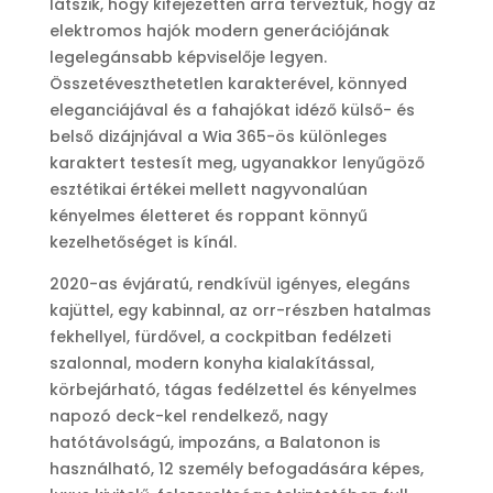
látszik, hogy kifejezetten arra terveztük, hogy az
elektromos hajók modern generációjának
legelegánsabb képviselője legyen.
Összetéveszthetetlen karakterével, könnyed
eleganciájával és a fahajókat idéző külső- és
belső dizájnjával a Wia 365-ös különleges
karaktert testesít meg, ugyanakkor lenyűgöző
esztétikai értékei mellett nagyvonalúan
kényelmes életteret és roppant könnyű
kezelhetőséget is kínál.
2020-as évjáratú, rendkívül igényes, elegáns
kajüttel, egy kabinnal, az orr-részben hatalmas
fekhellyel, fürdővel, a cockpitban fedélzeti
szalonnal, modern konyha kialakítással,
körbejárható, tágas fedélzettel és kényelmes
napozó deck-kel rendelkező, nagy
hatótávolságú, impozáns, a Balatonon is
használható, 12 személy befogadására képes,