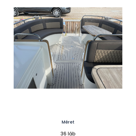
Méret
36 láb