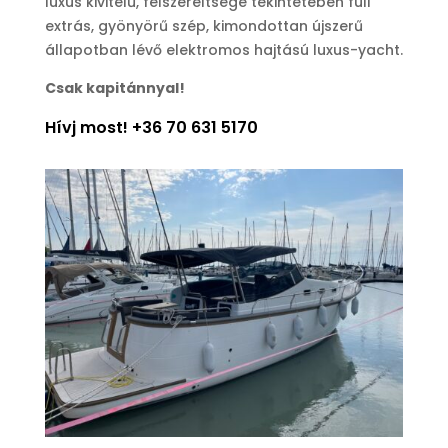
luxus kivitelű, felszereltsége tekintetében full
extrás, gyönyörű szép, kimondottan újszerű
állapotban lévő elektromos hajtású luxus-yacht.
Csak kapitánnyal!
Hívj most! +36 70 631 5170