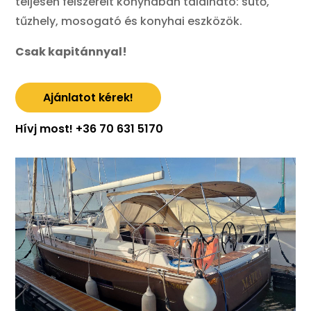
teljesen felszerelt konyhában található: sütő,
tűzhely, mosogató és konyhai eszközök.
Csak kapitánnyal!
Ajánlatot kérek!
Hívj most! +36 70 631 5170