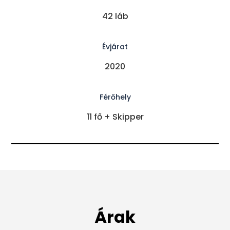
42 láb
Évjárat
2020
Férőhely
11 fő + Skipper
Árak