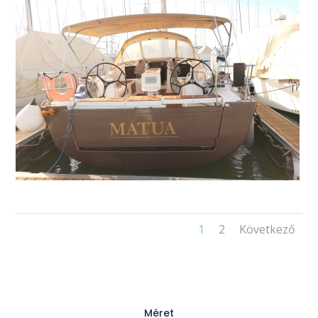
1
2
Következő
Méret