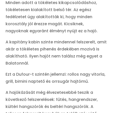
Minden adott a tökéletes kikapcsolódáshoz,
tökéletesen kialakított belső tér. Az egész
fedélzetet úgy alakították ki, hogy minden
korosztály jól érezze magát. Kicsiknek,
nagyoknak egyaránt élményt nyújt ez a hajó.
A kapitány kabin szinte mindennel felszerelt, amit
akár a tökéletes pihenés érdekében mozivá is
alakítható. Ilyen hajót nem találsz még egyet a
Balatonnál.
Ezt a Dufour-t szintén jellemzi: rollos nagy vitorla,
grill, bimini naptető és orrsugár hajtómű.
A hajókázását még élvezetesebbé teszik a
következő felszerelések: fűtés, hangrendszer,
kültéri hangszórók és beltéri hangszórók. A