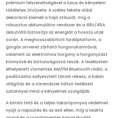
prémium felszereltségével a luxus és kényelem
tökéletes ötvözete. A széles fekete oldal
dekoráció kiemeli a hajó stílusát, míg a
robusztus akkumulátor rendszer és a 48V/45A
akkutöltő biztosítja az energiát a hosszú utak
során. A meghosszabbított fürdőplatform, a
görgős orrveret zárható horgonykamrával,
valamint az elektromos horgony a horgonyzást
könnyűvé és biztonságossá teszik. A fedélzeten
elhelyezett vízmentes AM/FM Bluetooth rádió, a
padlózatba süllyesztett tároló rekesz, a kabin
világítás és a vízrendszer hátsó fedélzeti
zuhannyal mind a kényelmet szolgálják.
A bimini tető és a teljes takaróponyva védelmet
nyújt a napsütés és az eső ellen, míg a teakfa
asztal és a rozsdamentes kapaszkodók