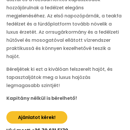
hozzájárulnak a fedélzet elegáns
megjelenéséhez. Az első napozópárnák, a teakfa
fedélzet és a fürdőplatform tovább növelik a
luxus érzetét. Az orrsugárkormány és a fedélzeti
hűtővel és mosogatóval ellátott vízrendszer
praktikussá és könnyen kezelhetővé teszik a
hajót.
Béreljétek ki ezt a kiválóan felszerelt hajót, és
tapasztaljátok meg a luxus hajózás
legmagasabb szintjét!
Kapitány nélkül is bérelhető!
Ajánlatot kérek!