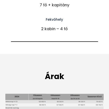
7 fő + kapitány
Fekvőhely
2 kabin – 4 fő
Árak