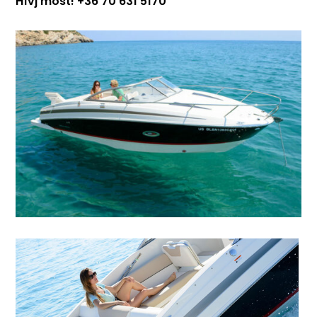
Hívj most! +36 70 631 5170